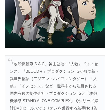
『攻殻機動隊 S.A.C』神山健治×『人狼』『イノセ
ンス』『BLOOD＋』プロダクションI.Gが放つ新・
異世界物語（アジアン・ハイファンタジー） 「人
狼」「イノセンス」など、世界中から注目される
国内有数の制作会社・プロダクションI.Gと「攻殻
機動隊 STAND ALONE COMPLEX」でシリーズ累
計DVDセールスでミリオンを獲得する若手No.1監