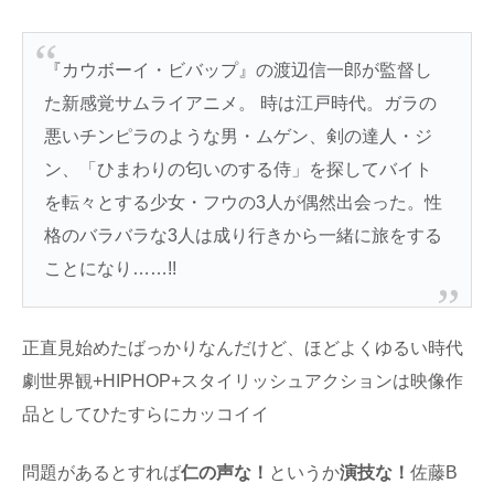
『カウボーイ・ビバップ』の渡辺信一郎が監督し
た新感覚サムライアニメ。 時は江戸時代。ガラの
悪いチンピラのような男・ムゲン、剣の達人・ジ
ン、「ひまわりの匂いのする侍」を探してバイト
を転々とする少女・フウの3人が偶然出会った。性
格のバラバラな3人は成り行きから一緒に旅をする
ことになり……!!
正直見始めたばっかりなんだけど、ほどよくゆるい時代
劇世界観+HIPHOP+スタイリッシュアクションは映像作
品としてひたすらにカッコイイ
問題があるとすれば
仁の声な！
というか
演技な！
佐藤B