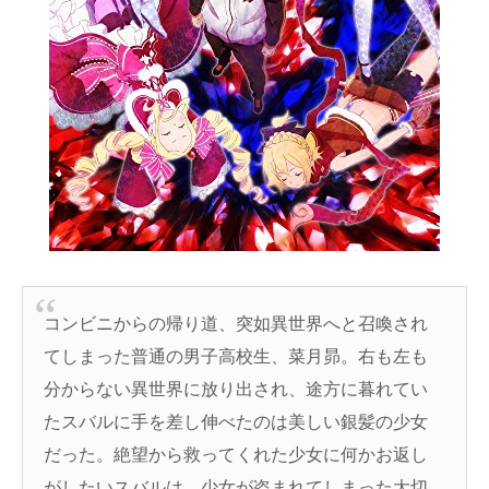
コンビニからの帰り道、突如異世界へと召喚され
てしまった普通の男子高校生、菜月昴。右も左も
分からない異世界に放り出され、途方に暮れてい
たスバルに手を差し伸べたのは美しい銀髪の少女
だった。絶望から救ってくれた少女に何かお返し
がしたいスバルは、少女が盗まれてしまった大切