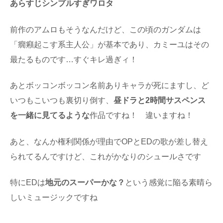
あらすじシンプルすぎワロタ
前作のアムロもそうなんだけど、この頃のガンダムは
「癇癪起こす系主人公」が基本であり、カミーユはその
最たるものです…すぐキレ過ぎィ！
あとボッコンボッコン名前ありキャラが死にますし、ど
いつもこいつも裏切り倒す、
昼ドラと2時間サスペンス
を一緒に見てるような
作品ですね！ 違いますね！
あと、なんか権利関係が理由でOPとEDの歌が差し替え
られてるんですけど、これがかなりのシュールさです
特にEDは
地元のスーパーかな？
という感覚に陥る素晴ら
しいミュージックですね