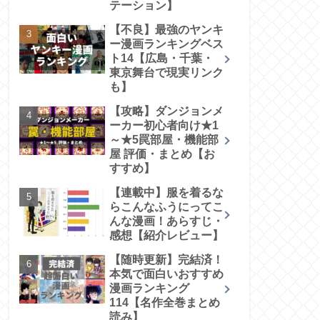
テーション】
【不良】最強のヤンキ
ー漫画ランキングベス
ト14【広島・千葉・
東京舞台で現実リンク
も】
【攻略】ダンジョンメ
ーカー初心者向け★1
～★5罠部屋・機能部
屋 評価・まとめ【お
すすめ】
【連載中】服を着るな
らこんなふうにってこ
んな漫画！あらすじ・
感想【紹介レビュー】
【随時更新】完結済！
本気で面白いおすすめ
漫画ランキング
114【名作全巻まとめ
読み】