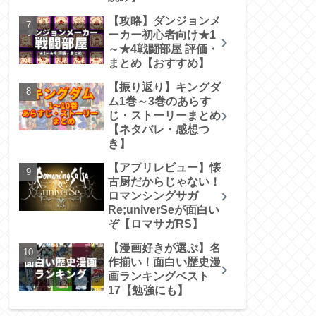
【攻略】ダンジョンメ
ーカー初心者向け★1
～★4戦闘部屋 評価・
まとめ【おすすめ】
【振り返り】キングダ
ム1巻～3巻のあらす
じ・ストーリーまとめ
【ネタバレ・感想つ
き】
【アプリレビュー】懐
古厨だからじゃない！
ロマンシングサガ
Re;univerSeが面白い
ぞ【ロマサガRS】
【漫画好きが選ぶ】名
作揃い！面白い歴史漫
画ランキングベスト
17【勉強にも】