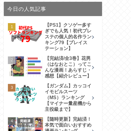
今日の人気記事
【PS1】クソゲー多す
ぎでも人気！初代プレ
ステの個人的名作ラン
キング79【プレイス
テーション】
【完結済/全3巻】花男
（はなおとこ）ってこ
んな漫画！あらすじ・
感想【紹介レビュー】
【ガンダム】カッコイ
イモビルスーツ
（MS）ランキング
【マイナー量産機から
主役級まで】
【随時更新】完結済！
本気で面白いおすすめ
漫画ランキング