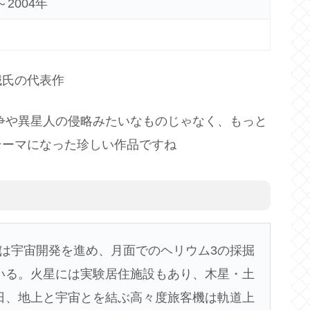
～2004年
誠氏の代表作
争や異星人の侵略みたいなものじゃなく、もっと
テーマになった珍しい作品ですね
人類は宇宙開発を進め、月面でのヘリウム3の採掘
いる。火星には実験居住施設もあり、木星・土
日、地上と宇宙とを結ぶ高々度旅客機は軌道上