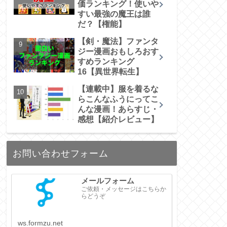
価ランキング！使いや
すい最強の魔王は誰
だ？【権能】
【剣・魔法】ファンタ
ジー漫画おもしろおす
すめランキング
16【異世界転生】
【連載中】服を着るな
らこんなふうにってこ
んな漫画！あらすじ・
感想【紹介レビュー】
お問い合わせフォーム
メールフォーム
ご依頼・メッセージはこちらか
らどうぞ
ws.formzu.net