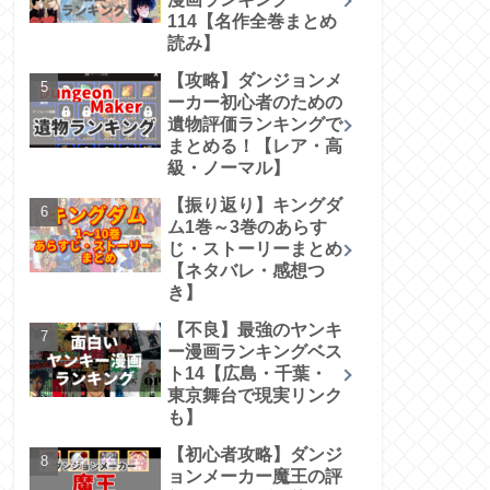
114【名作全巻まとめ
読み】
【攻略】ダンジョンメ
ーカー初心者のための
遺物評価ランキングで
まとめる！【レア・高
級・ノーマル】
【振り返り】キングダ
ム1巻～3巻のあらす
じ・ストーリーまとめ
【ネタバレ・感想つ
き】
【不良】最強のヤンキ
ー漫画ランキングベス
ト14【広島・千葉・
東京舞台で現実リンク
も】
【初心者攻略】ダンジ
ョンメーカー魔王の評