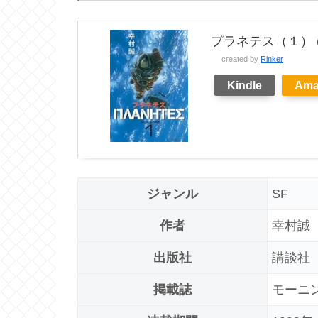
プラネテス（１） 
created by
Rinker
Kindle
Ama
ジャンル
SF
作者
幸村誠
出版社
講談社
掲載誌
モーニ