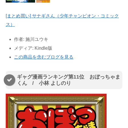
[まとめ買い] サナギさん（少年チャンピオン・コミック
ス）
作者:
施川ユウキ
メディア:
Kindle版
この商品を含むブログを見る
ギャグ漫画ランキング第11位 おぼっちゃま
くん / 小林 よしのり