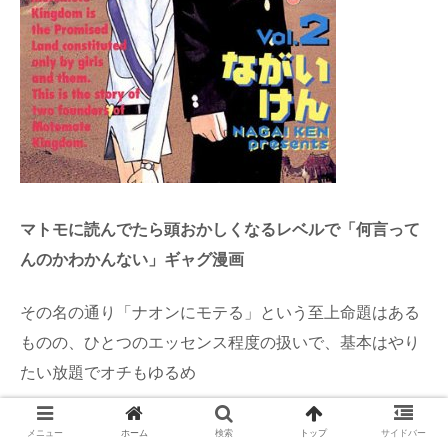
マトモに読んでたら頭おかしくなるレベルで「何言って
んのかわかんない」ギャグ漫画
その名の通り「ナオンにモテる」という至上命題はある
ものの、ひとつのエッセンス程度の扱いで、基本はやり
たい放題でオチもゆるめ
でもかわE漫画ですき
メニュー
ホーム
検索
トップ
サイドバー