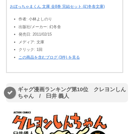
おぼっちゃまくん 文庫 全8巻 完結セット (幻冬舎文庫)
作者:
小林よしのり
出版社/メーカー:
幻冬舎
発売日:
2011/02/15
メディア:
文庫
クリック
: 1回
この商品を含むブログ (3件) を見る
ギャグ漫画ランキング第10位 クレヨンしん
ちゃん / 臼井 義人