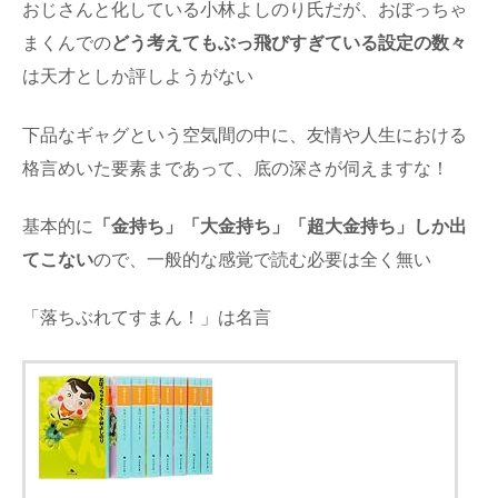
おじさんと化している小林よしのり氏だが、おぼっちゃ
まくんでの
どう考えてもぶっ飛びすぎている設定の数々
は天才としか評しようがない
下品なギャグという空気間の中に、友情や人生における
格言めいた要素まであって、底の深さが伺えますな！
基本的に
「金持ち」「大金持ち」「超大金持ち」しか出
てこない
ので、一般的な感覚で読む必要は全く無い
「落ちぶれてすまん！」は名言