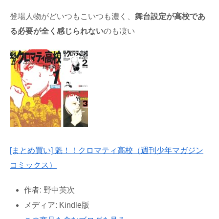
登場人物がどいつもこいつも濃く、
舞台設定が高校であ
る必要が全く感じられない
のも凄い
[まとめ買い] 魁！！クロマティ高校（週刊少年マガジン
コミックス）
作者:
野中英次
メディア:
Kindle版