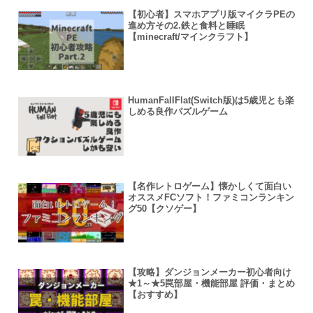
【初心者】スマホアプリ版マイクラPEの
進め方その2.鉄と食料と睡眠
【minecraft/マインクラフト】
HumanFallFlat(Switch版)は5歳児とも楽
しめる良作パズルゲーム
【名作レトロゲーム】懐かしくて面白い
オススメFCソフト！ファミコンランキン
グ50【クソゲー】
【攻略】ダンジョンメーカー初心者向け
★1～★5罠部屋・機能部屋 評価・まとめ
【おすすめ】