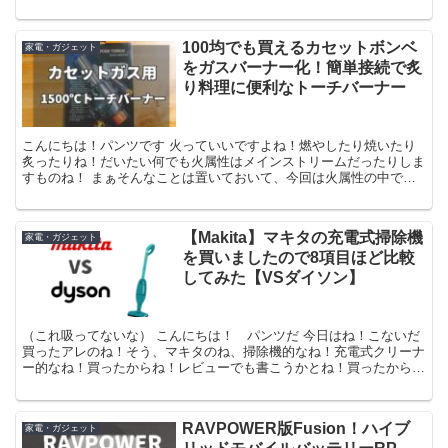
ハイボールが出来上がるしで憤慨してたんですけど、そんな...
100均でも買えるカセットボンベ
家電・ガジェット
をガスバーナー化！簡単接続で炙
り料理に便利なトーチバーナー
こんにちは！パンツです 火っていいですよね！燃やしたり焼いたり
炙ったりね！だいたい何でも火属性はメインストリームだったりしま
すものね！ まぁそんなことは置いておいて、今回は火属性の中で
「炙る」にフィーチャーしたこんなものを買ってみたよ！ カ...
【Makita】マキタの充電式掃除機
家電・ガジェット
を買いましたので8項目ほど比較
してみた【VSダイソン】
（これ吸ってないな） こんにちは！ パンツだ 今日はね！こないだ
買ったアレのね！そう、マキタのね、掃除機的なね！充電式クリーナ
ー的なね！買ったからね！レビューでも書こうかとね！買ったから
ね！ でまぁ、普通に書こうと思ったんだけど、そういえば...
RAVPOWER版Fusion！ハイブ
家電・ガジェット