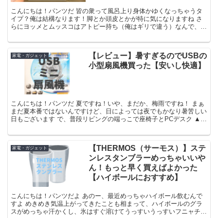
こんにちは！パンツだ 皆の衆って風呂上り身体かゆくなっちゃうタ
イプ？俺は結構なります！脚とか頭皮とかが特に気になりますね さ
らにヨッメとムッスコはアトピー持ち（俺はギリで違う）なんで、保
湿とかかゆみ対策的なものには割と気を使ってきてはいます...
【レビュー】暑すぎるのでUSBの
家電・ガジェット
小型扇風機買った【安いし快適】
こんにちは！パンツだ 夏ですね！いや、まだか、梅雨ですね！ まぁ
まだ夏本番ではないんですけど、日によっては夜でもかなり暑苦しい
日もございます で、普段リビングの端っこで座椅子とPCデスク ▲
こういうのな でブログの作業してんですけど、暑い...
【THERMOS（サーモス）】ステ
家電・ガジェット
ンレスタンブラーめっちゃいいや
ん！もっと早く買えばよかった
【ハイボールにおすすめ】
こんにちは！パンツだよ あのー、最近めっちゃハイボール飲むんで
すよ めきめき気温上がってきたことも相まって、ハイボールのグラ
スがめっちゃ汗かくし、氷はすぐ溶けてうっすいうっすいフニャチン