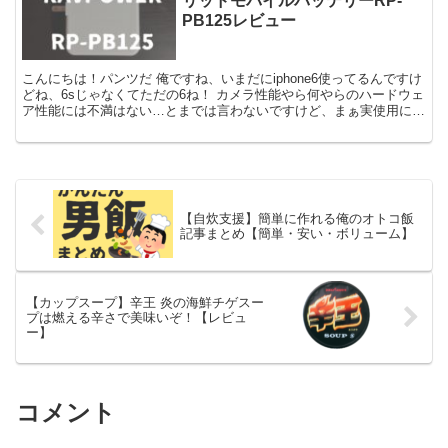
リッドモバイルバッテリーRP-
PB125レビュー
こんにちは！パンツだ 俺ですね、いまだにiphone6使ってるんですけ
どね、6sじゃなくてただの6ね！ カメラ性能やら何やらのハードウェ
ア性能には不満はない…とまでは言わないですけど、まぁ実使用に特
に問題ないので買い替えずにここまで来てるん...
【自炊支援】簡単に作れる俺のオトコ飯
記事まとめ【簡単・安い・ボリューム】
【カップスープ】辛王 炎の海鮮チゲスー
プは燃える辛さで美味いぞ！【レビュ
ー】
コメント