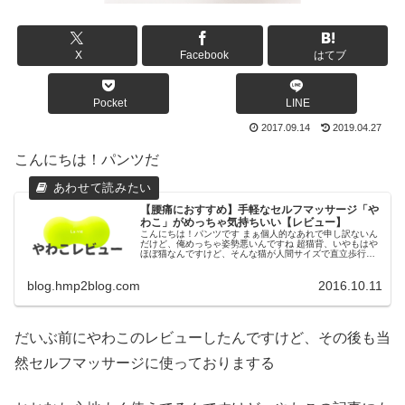
X
Facebook
はてブ
Pocket
LINE
2017.09.14
2019.04.27
こんにちは！パンツだ
【腰痛におすすめ】手軽なセルフマッサージ「や
わこ」がめっちゃ気持ちいい【レビュー】
こんにちは！パンツです まぁ個人的なあれで申し訳ないん
だけど、俺めっちゃ姿勢悪いんですね 超猫背、いやもはや
ほぼ猫なんですけど、そんな猫が人間サイズで直立歩行し
ているわけですので、当然のごとく身体の至るところにダ
メージが来ているわけです！ ...
blog.hmp2blog.com
2016.10.11
だいぶ前にやわこのレビューしたんですけど、その後も当
然セルフマッサージに使っておりまする