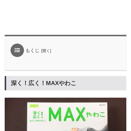
もくじ
深く！広く！MAXやわこ